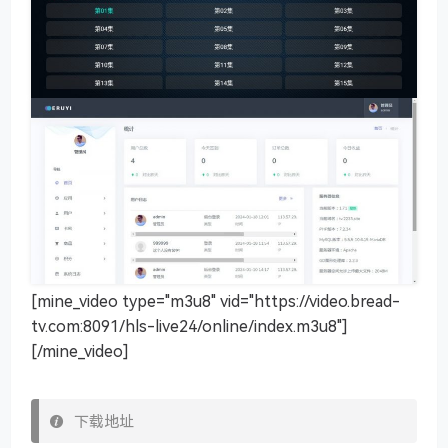
[mine_video type="m3u8" vid="https://video.bread-
tv.com:8091/hls-live24/online/index.m3u8"]
[/mine_video]
下载地址